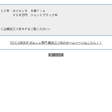
０１１年 カイエンＳ ８速Ｔｉｐ
２８万円 ジェットブラックＭ
しくは横浜三ツ沢ＨＰをご覧ください♪
T.U.C.GROUP ポルシェ専門 横浜三ツ沢のホームページはこちら！！