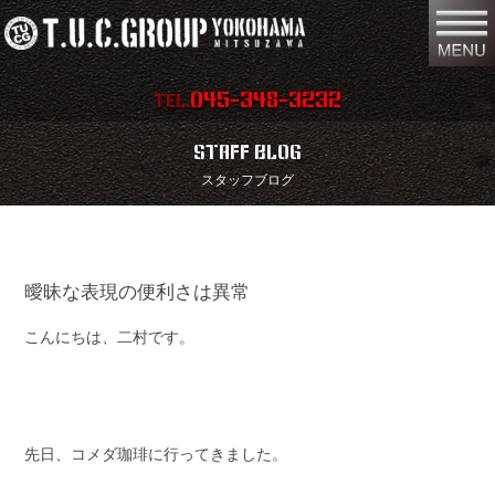
045-348-3232
TEL.
在庫車両情報
店舗情報
STAFF BLOG
スタッフブログ
保証内容
地図
会社概要
全国納車
曖昧な表現の便利さは異常
スタッフ紹介
お問い合わせ
こんにちは、二村です。
特別作業
注文販売
買取無料査定
パーツリスト
保険
TUCとは？
先日、コメダ珈琲に行ってきました。
リクルート
リンク