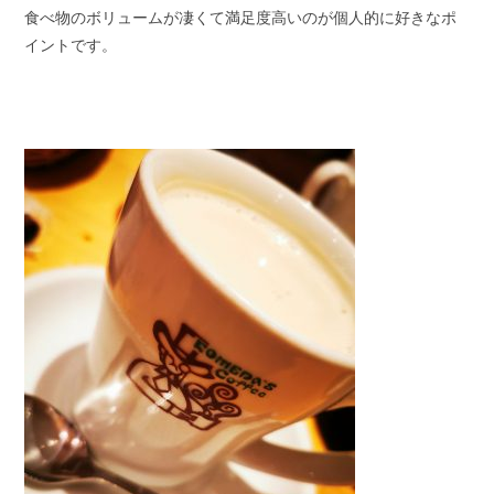
食べ物のボリュームが凄くて満足度高いのが個人的に好きなポ
スタッフブログ
納車情報
イントです。
ホーム
T.U.C.GROUP