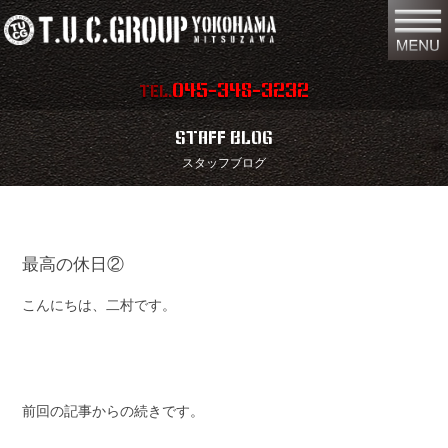
045-348-3232
TEL.
在庫車両情報
店舗情報
STAFF BLOG
スタッフブログ
保証内容
地図
会社概要
全国納車
最高の休日②
スタッフ紹介
お問い合わせ
こんにちは、二村です。
特別作業
注文販売
買取無料査定
パーツリスト
保険
TUCとは？
前回の記事からの続きです。
リクルート
リンク