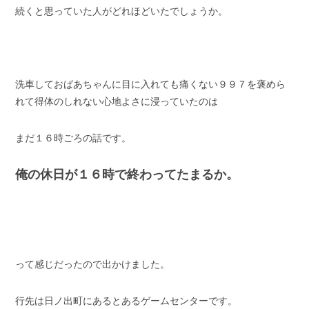
続くと思っていた人がどれほどいたでしょうか。
スタッフブログ
納車情報
ホーム
T.U.C.GROUP
洗車しておばあちゃんに目に入れても痛くない９９７を褒めら
れて得体のしれない心地よさに浸っていたのは
まだ１６時ごろの話です。
俺の休日が１６時で終わってたまるか。
って感じだったので出かけました。
行先は日ノ出町にあるとあるゲームセンターです。