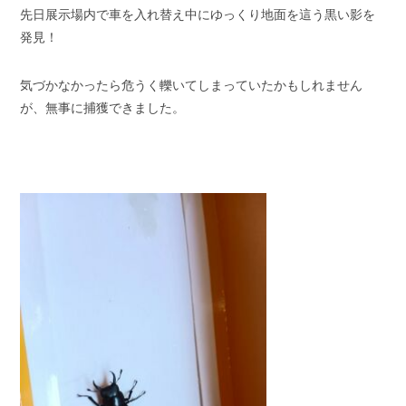
先日展示場内で車を入れ替え中にゆっくり地面を這う黒い影を
スタッフブログ
納車情報
発見！
ホーム
T.U.C.GROUP
気づかなかったら危うく轢いてしまっていたかもしれません
が、無事に捕獲できました。