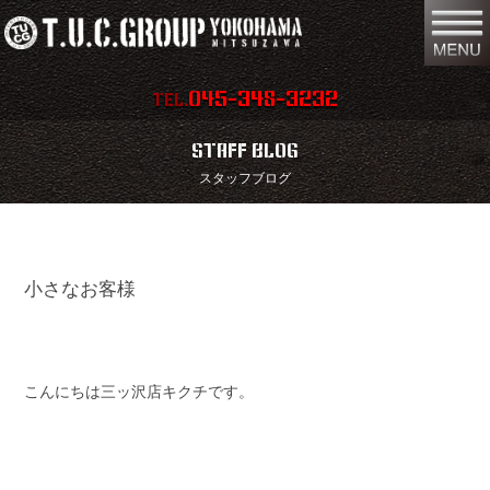
045-348-3232
TEL.
在庫車両情報
店舗情報
STAFF BLOG
スタッフブログ
保証内容
地図
会社概要
全国納車
小さなお客様
スタッフ紹介
お問い合わせ
特別作業
注文販売
買取無料査定
パーツリスト
こんにちは三ッ沢店キクチです。
保険
TUCとは？
リクルート
リンク