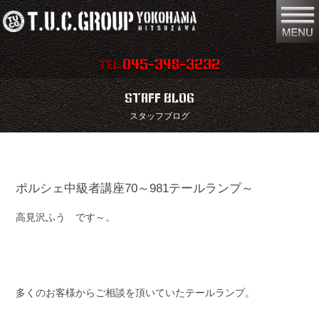
045-348-3232
TEL.
在庫車両情報
店舗情報
STAFF BLOG
スタッフブログ
保証内容
地図
会社概要
全国納車
ポルシェ中級者講座70～981テールランプ～
スタッフ紹介
お問い合わせ
高見沢ふう です～。
特別作業
注文販売
買取無料査定
パーツリスト
保険
TUCとは？
多くのお客様からご相談を頂いていたテールランプ。
リクルート
リンク