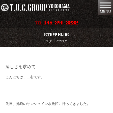
045-348-3232
TEL.
在庫車両情報
店舗情報
STAFF BLOG
スタッフブログ
保証内容
地図
会社概要
全国納車
涼しさを求めて
スタッフ紹介
お問い合わせ
こんにちは、二村です。
特別作業
注文販売
買取無料査定
パーツリスト
保険
TUCとは？
先日、池袋のサンシャイン水族館に行ってきました。
リクルート
リンク