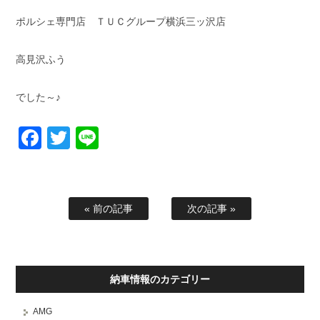
ポルシェ専門店 ＴＵＣグループ横浜三ッ沢店
高見沢ふう
でした～♪
Facebook
Twitter
Line
« 前の記事
次の記事 »
納車情報のカテゴリー
AMG