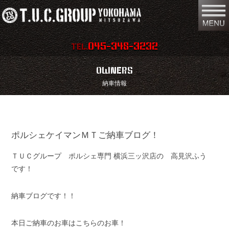
045-348-3232
TEL.
在庫車両情報
店舗情報
OWNERS
納車情報
保証内容
地図
会社概要
全国納車
ポルシェケイマンＭＴご納車ブログ！
スタッフ紹介
お問い合わせ
ＴＵＣグループ ポルシェ専門 横浜三ッ沢店の 高見沢ふう
特別作業
注文販売
です！
買取無料査定
パーツリスト
納車ブログです！！
保険
TUCとは？
本日ご納車のお車はこちらのお車！
リクルート
リンク