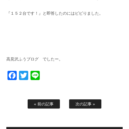
『１５２台です！』と即答したのにはビビりました。
高見沢ふうブログ でしたー。
Facebook
Twitter
Line
« 前の記事
次の記事 »