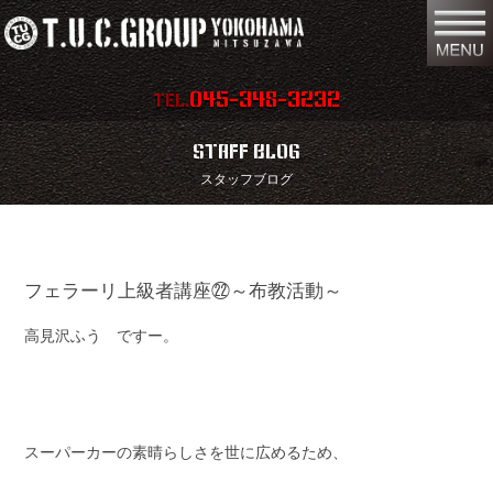
045-348-3232
TEL.
在庫車両情報
店舗情報
STAFF BLOG
スタッフブログ
保証内容
地図
会社概要
全国納車
フェラーリ上級者講座㉒～布教活動～
スタッフ紹介
お問い合わせ
高見沢ふう ですー。
特別作業
注文販売
買取無料査定
パーツリスト
保険
TUCとは？
スーパーカーの素晴らしさを世に広めるため、
リクルート
リンク