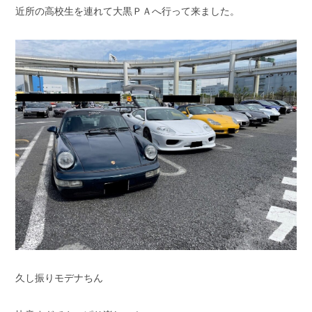
近所の高校生を連れて大黒ＰＡへ行って来ました。
スタッフブログ
納車情報
ホーム
T.U.C.GROUP
久し振りモデナちん