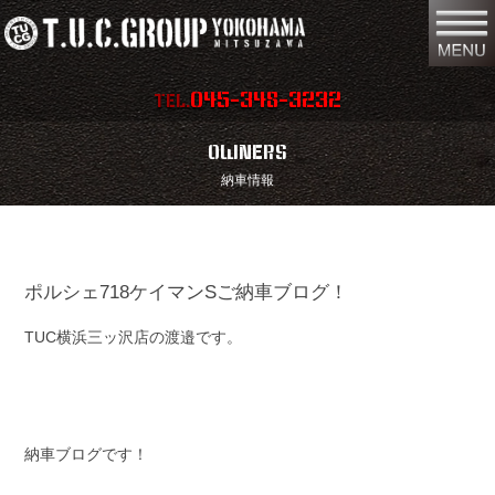
045-348-3232
TEL.
在庫車両情報
店舗情報
OWNERS
納車情報
保証内容
地図
会社概要
全国納車
ポルシェ718ケイマンSご納車ブログ！
スタッフ紹介
お問い合わせ
TUC横浜三ッ沢店の渡邉です。
特別作業
注文販売
買取無料査定
パーツリスト
保険
TUCとは？
納車ブログです！
リクルート
リンク