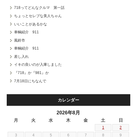
718ってどんなクルマ 第一話
ちょっとセレブな美人ちゃん
いいことがあるかな
車輌紹介 911
風鈴市
車輌紹介 911
差し入れ
イキの良いのが入庫しました
『718』か『981』か
7月18日にちなんで
カレンダー
2026年8月
月
火
水
木
金
土
日
1
2
3
4
5
6
7
8
9