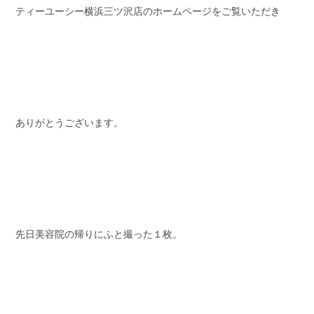
ティーユーシー横浜三ツ沢店のホームページをご覧いただき
スタッフブログ
納車情報
ホーム
T.U.C.GROUP
ありがとうございます。
先日美容院の帰りにふと撮った１枚。