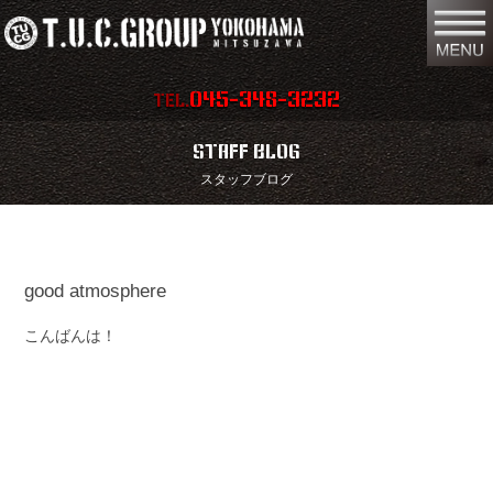
045-348-3232
TEL.
在庫車両情報
店舗情報
STAFF BLOG
スタッフブログ
保証内容
地図
会社概要
全国納車
good atmosphere
スタッフ紹介
お問い合わせ
こんばんは！
特別作業
注文販売
買取無料査定
パーツリスト
保険
TUCとは？
リクルート
リンク