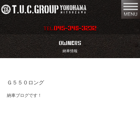
045-348-3232
TEL.
在庫車両情報
店舗情報
OWNERS
納車情報
保証内容
地図
会社概要
全国納車
Ｇ５５０ロング
スタッフ紹介
お問い合わせ
納車ブログです！
特別作業
注文販売
買取無料査定
パーツリスト
保険
TUCとは？
リクルート
リンク