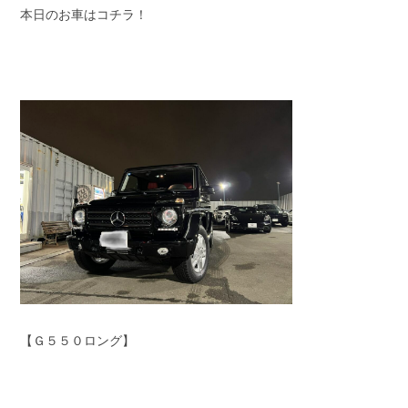
本日のお車はコチラ！
スタッフブログ
納車情報
ホーム
T.U.C.GROUP
【Ｇ５５０ロング】