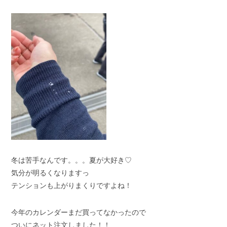
スタッフブログ
納車情報
ホーム
T.U.C.GROUP
冬は苦手なんです。。。夏が大好き♡
気分が明るくなりますっ
テンションも上がりまくりですよね！
今年のカレンダーまだ買ってなかったので
ついにネット注文しました！！