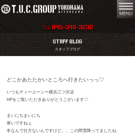
045-348-3232
TEL.
在庫車両情報
店舗情報
STAFF BLOG
スタッフブログ
保証内容
地図
会社概要
全国納車
どこかあたたかいところへ行きたいっっ♡
スタッフ紹介
お問い合わせ
いつもティーユーシー横浜三ツ沢店
特別作業
注文販売
HPをご覧いただきありがとうございます♡
買取無料査定
パーツリスト
まいにちまいにち
保険
TUCとは？
寒いですねぇ
冬なんで仕方ないんですけど。。この間雪降ってましたね
リクルート
リンク