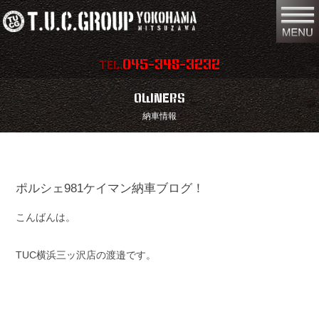
045-348-3232
TEL.
在庫車両情報
店舗情報
OWNERS
納車情報
保証内容
地図
会社概要
全国納車
ポルシェ981ケイマン納車ブログ！
スタッフ紹介
お問い合わせ
こんばんは。
特別作業
注文販売
買取無料査定
パーツリスト
TUC横浜三ッ沢店の渡邉です。
保険
TUCとは？
リクルート
リンク