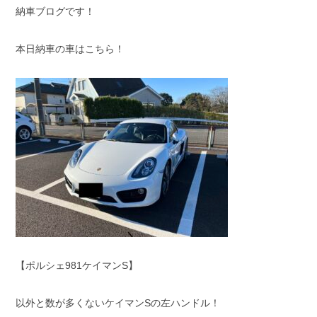
納車ブログです！
スタッフブログ
納車情報
本日納車の車はこちら！
ホーム
T.U.C.GROUP
【ポルシェ981ケイマンS】
以外と数が多くないケイマンSの左ハンドル！