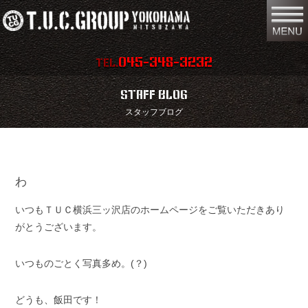
045-348-3232
TEL.
在庫車両情報
店舗情報
STAFF BLOG
スタッフブログ
保証内容
地図
会社概要
全国納車
わ
スタッフ紹介
お問い合わせ
いつもＴＵＣ横浜三ッ沢店のホームページをご覧いただきあり
特別作業
注文販売
がとうございます。
買取無料査定
パーツリスト
いつものごとく写真多め。(？)
保険
TUCとは？
どうも、飯田です！
リクルート
リンク