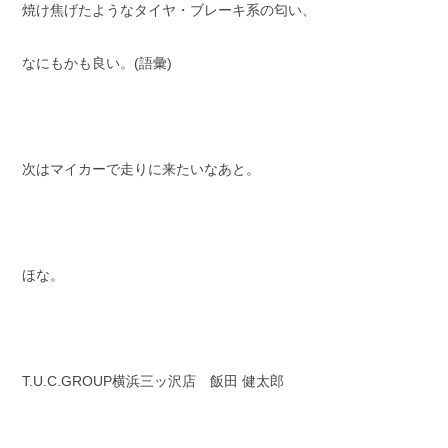
焼け焦げたようなタイヤ・ブレーキ系の匂い、
なにもかも良い。(語彙)
次はマイカーで走りに来たいなあと。
ほな。
T.U.C.GROUP横浜三ッ沢店 飯田 健太郎