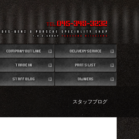
045-348-3232
TEL.
COMPANY OUTLINE
DELIVERY SERVICE
TRADE IN
会社概要
PARTS LIST
全国納車
買取無料査定
STAFF BLOG
パーツリスト
OWNERS
スタッフブログ
納車情報
スタッフブログ