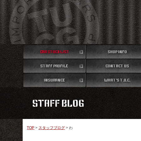
CAR STOCK LIST
SHOP INFO
STAFF PROFILE
在庫車両情報
CONTACT US
店舗情報
スタッフ紹介
INSURANCE
WHAT'S T.U.C.
お問い合わせ
保険
TUCとは？
STAFF BLOG
TOP
>
スタッフブログ
>
わ