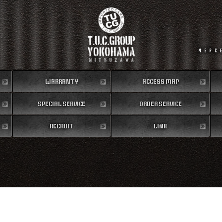
WARRANTY
ACCESS MAP
SPECIAL SERVICE
保証内容
ORDER SERVICE
地図
RECRUIT
特別作業
注文販売
LINK
リクルート
リンク