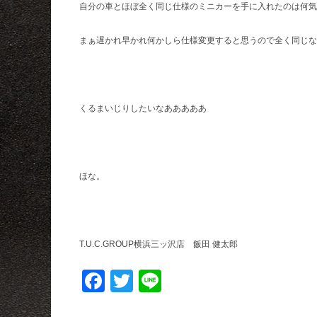
自分の車とほぼ全く同じ仕様のミニカーを手に入れたのは何気
まぁ遅かれ早かれ何かしら仕様変更すると思うので全く同じな
くるまいじりしたいなあああああ
ほな。
T.U.C.GROUP横浜三ッ沢店 飯田 健太郎
Facebook
Twitter
Line