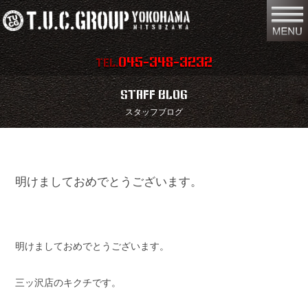
045-348-3232
TEL.
在庫車両情報
店舗情報
STAFF BLOG
スタッフブログ
保証内容
地図
会社概要
全国納車
明けましておめでとうございます。
スタッフ紹介
お問い合わせ
特別作業
注文販売
買取無料査定
パーツリスト
明けましておめでとうございます。
保険
TUCとは？
三ッ沢店のキクチです。
リクルート
リンク