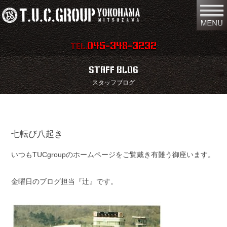
045-348-3232
TEL.
在庫車両情報
店舗情報
STAFF BLOG
スタッフブログ
保証内容
地図
会社概要
全国納車
七転び八起き
スタッフ紹介
お問い合わせ
いつもTUCgroupのホームページをご覧戴き有難う御座います。
特別作業
注文販売
買取無料査定
パーツリスト
金曜日のブログ担当『辻』です。
保険
TUCとは？
リクルート
リンク