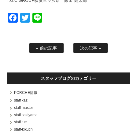
T.U.C.GROUP横浜三ッ沢店 飯田 健太郎
Facebook
Twitter
Line
« 前の記事
次の記事 »
スタッフブログのカテゴリー
PORCHE情報
staff kaz
staff master
staff sakiyama
staff tuc
staff-kikuchi