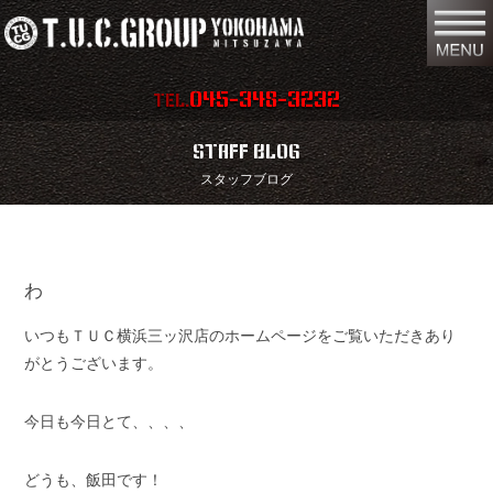
045-348-3232
TEL.
在庫車両情報
店舗情報
STAFF BLOG
スタッフブログ
保証内容
地図
会社概要
全国納車
わ
スタッフ紹介
お問い合わせ
いつもＴＵＣ横浜三ッ沢店のホームページをご覧いただきあり
特別作業
注文販売
がとうございます。
買取無料査定
パーツリスト
今日も今日とて、、、、
保険
TUCとは？
どうも、飯田です！
リクルート
リンク