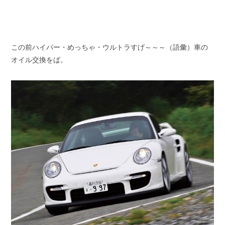
スタッフブログ
納車情報
ホーム
T.U.C.GROUP
この前ハイパー・めっちゃ・ウルトラすげ～～～（語彙）車の
オイル交換をば。