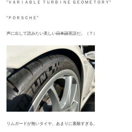
“ＶＡＲＩＡＢＬＥ ＴＵＲＢＩＮＥ ＧＥＯＭＥＴＯＲＹ”
“ＰＯＲＳＣＨＥ”
声に出して読みたい美しい
日本語
英語だ。（？）
リムガードが無いタイヤ、あまりに素敵すぎる。