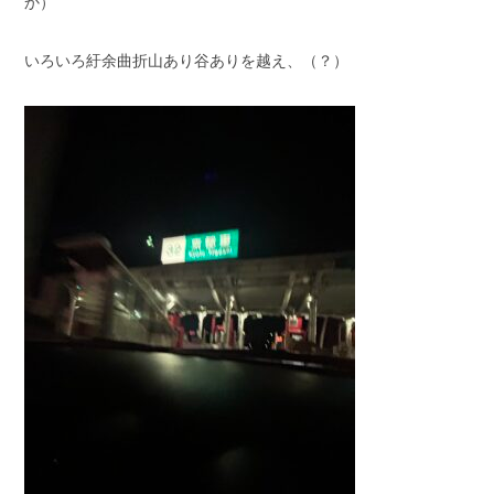
か）
いろいろ紆余曲折山あり谷ありを越え、（？）