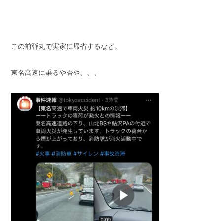
スタッフブログ
納車情報
ホーム
T.U.C.GROUP
この前弾丸で実家に帰省するなど。
東名高速に乗るや否や、、、