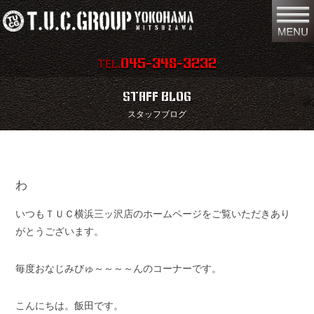
045-348-3232
TEL.
在庫車両情報
店舗情報
STAFF BLOG
スタッフブログ
保証内容
地図
会社概要
全国納車
わ
スタッフ紹介
お問い合わせ
いつもＴＵＣ横浜三ッ沢店のホームページをご覧いただきあり
特別作業
注文販売
がとうございます。
買取無料査定
パーツリスト
毎度おなじみびゅ～～～～んのコーナーです。
保険
TUCとは？
こんにちは。飯田です。
リクルート
リンク