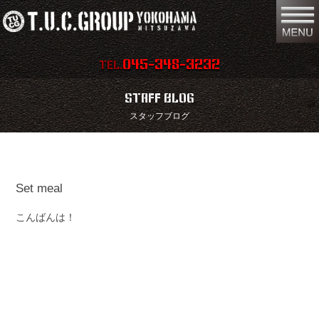
045-348-3232
TEL.
在庫車両情報
店舗情報
STAFF BLOG
スタッフブログ
保証内容
地図
会社概要
全国納車
Set meal
スタッフ紹介
お問い合わせ
こんばんは！
特別作業
注文販売
買取無料査定
パーツリスト
保険
TUCとは？
リクルート
リンク