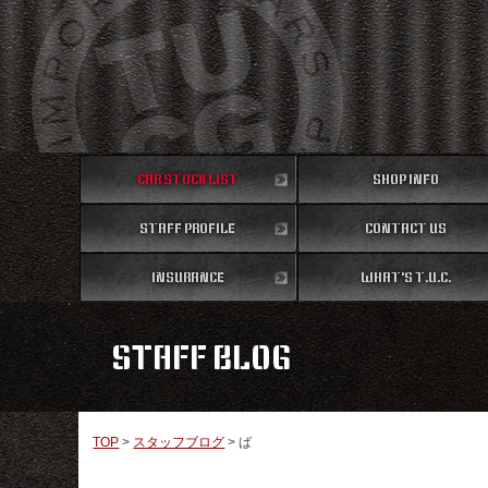
CAR STOCK LIST
SHOP INFO
STAFF PROFILE
在庫車両情報
CONTACT US
店舗情報
スタッフ紹介
INSURANCE
WHAT'S T.U.C.
お問い合わせ
保険
TUCとは？
STAFF BLOG
TOP
>
スタッフブログ
>
ば