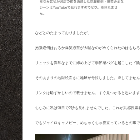
などとのたまっておりましたが、
抱腹絶倒はおろか爆笑必至が大嘘なのがめくられたのはもちろ
リュックを異常なまでに締め上げて季節感バグを起こしたド陰
そのあまりの地獄絵図さに地球が号泣しました。※してません
リンクは恥ずかしいので載せません。すぐ見つかると思います
ちなみに私は薄目で2秒も見れませんでした。これが共感性羞
でもジャイロキャノピー、めちゃくちゃ役立っているとの事で