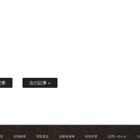
記事
次の記事 »
販売
全国納車
買取査定
自動車保険
特別作業
お問い合わせ
ス