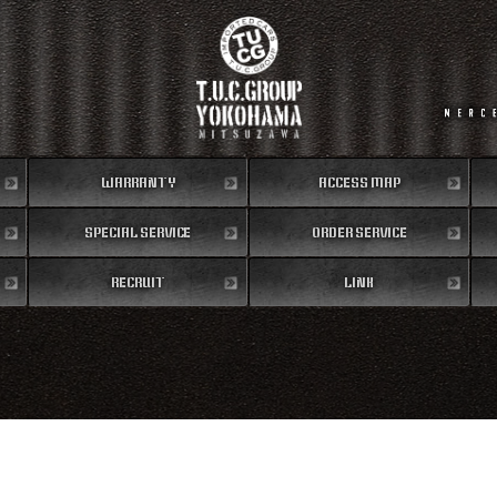
WARRANTY
ACCESS MAP
SPECIAL SERVICE
保証内容
ORDER SERVICE
地図
RECRUIT
特別作業
注文販売
LINK
リクルート
リンク