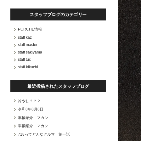
スタッフブログのカテゴリー
PORCHE情報
staff kaz
staff master
staff sakiyama
staff tuc
staff-kikuchi
最近投稿されたスタッフブログ
冷やし？？？
令和8年8月8日
車輌紹介 マカン
車輌紹介 マカン
718ってどんなクルマ 第一話