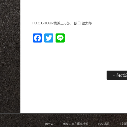
T.U.C.GROUP横浜三ッ沢 飯田 健太郎
Facebook
Twitter
Line
« 前の
ホーム
ポルシェ在庫車情報
TUC保証
注文