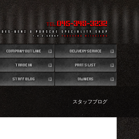
045-348-3232
TEL.
COMPANY OUTLINE
DELIVERY SERVICE
TRADE IN
会社概要
PARTS LIST
全国納車
買取無料査定
STAFF BLOG
パーツリスト
OWNERS
スタッフブログ
納車情報
スタッフブログ