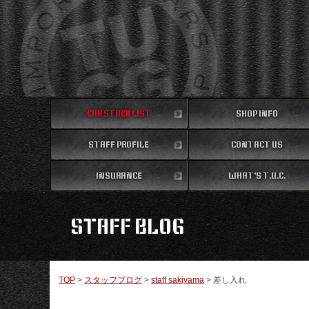
CAR STOCK LIST
SHOP INFO
STAFF PROFILE
在庫車両情報
CONTACT US
店舗情報
スタッフ紹介
INSURANCE
WHAT'S T.U.C.
お問い合わせ
保険
TUCとは？
STAFF BLOG
TOP
>
スタッフブログ
>
staff sakiyama
>
差し入れ