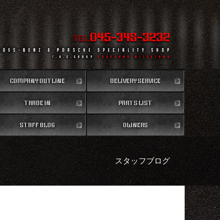
045-348-3232
TEL.
COMPANY OUTLINE
DELIVERY SERVICE
TRADE IN
会社概要
PARTS LIST
全国納車
買取無料査定
STAFF BLOG
パーツリスト
OWNERS
スタッフブログ
納車情報
スタッフブログ