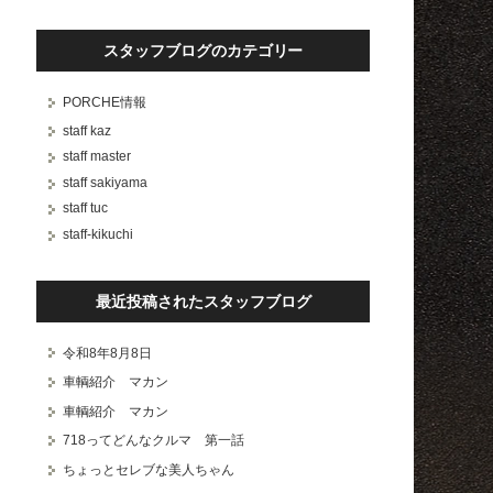
スタッフブログのカテゴリー
PORCHE情報
staff kaz
staff master
staff sakiyama
staff tuc
staff-kikuchi
最近投稿されたスタッフブログ
令和8年8月8日
車輌紹介 マカン
車輌紹介 マカン
718ってどんなクルマ 第一話
ちょっとセレブな美人ちゃん