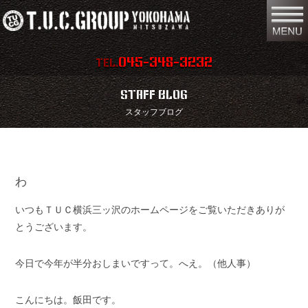
045-348-3232
TEL.
在庫車両情報
店舗情報
STAFF BLOG
スタッフブログ
保証内容
地図
会社概要
全国納車
わ
スタッフ紹介
お問い合わせ
いつもＴＵＣ横浜三ッ沢のホームページをご覧いただきありが
特別作業
注文販売
とうございます。
買取無料査定
パーツリスト
今日で今年が半分おしまいですって。へえ。（他人事）
保険
TUCとは？
こんにちは。飯田です。
リクルート
リンク