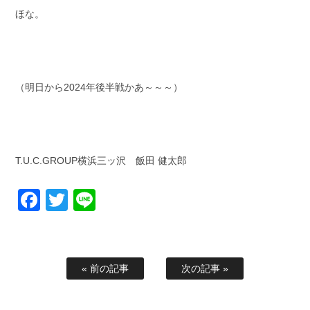
ほな。
（明日から2024年後半戦かあ～～～）
T.U.C.GROUP横浜三ッ沢 飯田 健太郎
Facebook
Twitter
Line
« 前の記事
次の記事 »