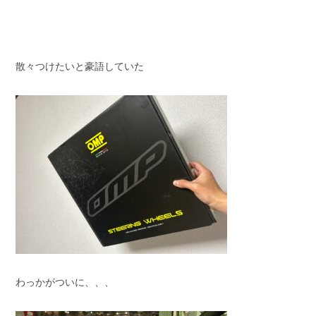
スタッフブログ
納車情報
ホーム
T.U.C.GROUP
散々つけたいと豪語していた
わっかがついに、、、