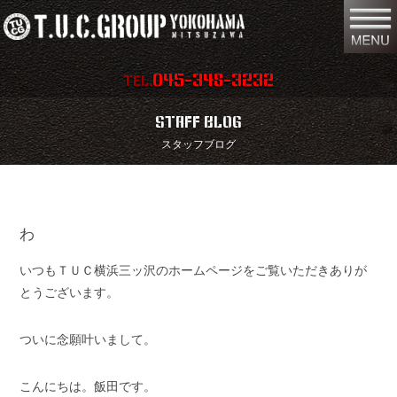
045-348-3232
TEL.
在庫車両情報
店舗情報
STAFF BLOG
スタッフブログ
保証内容
地図
会社概要
全国納車
わ
スタッフ紹介
お問い合わせ
いつもＴＵＣ横浜三ッ沢のホームページをご覧いただきありが
特別作業
注文販売
とうございます。
買取無料査定
パーツリスト
ついに念願叶いまして。
保険
TUCとは？
こんにちは。飯田です。
リクルート
リンク