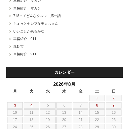
車輌紹介 マカン
車輌紹介 マカン
718ってどんなクルマ 第一話
ちょっとセレブな美人ちゃん
いいことがあるかな
車輌紹介 911
風鈴市
車輌紹介 911
カレンダー
2026年8月
月
火
水
木
金
土
日
1
2
3
4
5
6
7
8
9
10
11
12
13
14
15
16
17
18
19
20
21
22
23
24
25
26
27
28
29
30