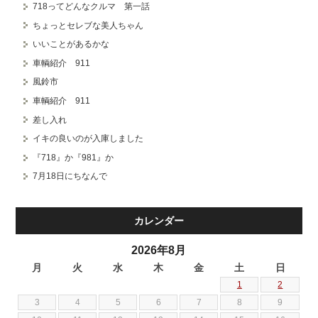
718ってどんなクルマ 第一話
ちょっとセレブな美人ちゃん
いいことがあるかな
車輌紹介 911
風鈴市
車輌紹介 911
差し入れ
イキの良いのが入庫しました
『718』か『981』か
7月18日にちなんで
カレンダー
2026年8月
月
火
水
木
金
土
日
1
2
3
4
5
6
7
8
9