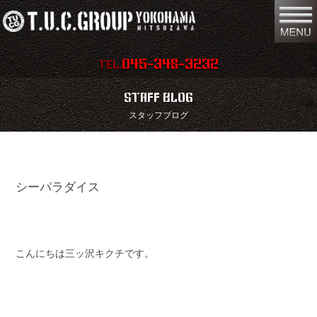
045-348-3232
TEL.
在庫車両情報
店舗情報
STAFF BLOG
スタッフブログ
保証内容
地図
会社概要
全国納車
シーパラダイス
スタッフ紹介
お問い合わせ
特別作業
注文販売
買取無料査定
パーツリスト
こんにちは三ッ沢キクチです。
保険
TUCとは？
リクルート
リンク