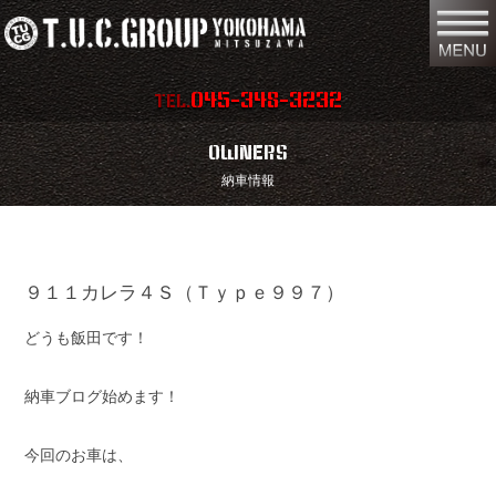
045-348-3232
TEL.
在庫車両情報
店舗情報
OWNERS
納車情報
保証内容
地図
会社概要
全国納車
９１１カレラ４Ｓ（Ｔｙｐｅ９９７）
スタッフ紹介
お問い合わせ
どうも飯田です！
特別作業
注文販売
買取無料査定
パーツリスト
納車ブログ始めます！
保険
TUCとは？
今回のお車は、
リクルート
リンク