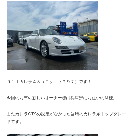
スタッフブログ
納車情報
ホーム
T.U.C.GROUP
９１１カレラ４Ｓ（Ｔｙｐｅ９９７）です！
今回のお車の新しいオーナー様は兵庫県にお住いのＭ様。
まだカレラGTSの設定がなかった当時のカレラ系トップグレー
ドです。