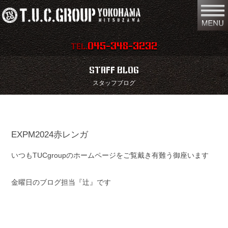
045-348-3232
TEL.
在庫車両情報
店舗情報
STAFF BLOG
スタッフブログ
保証内容
地図
会社概要
全国納車
EXPM2024赤レンガ
スタッフ紹介
お問い合わせ
いつもTUCgroupのホームページをご覧戴き有難う御座います
特別作業
注文販売
買取無料査定
パーツリスト
金曜日のブログ担当『辻』です
保険
TUCとは？
リクルート
リンク