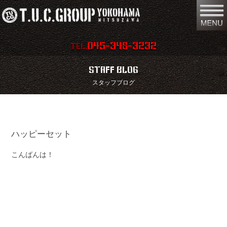
045-348-3232
TEL.
在庫車両情報
店舗情報
STAFF BLOG
スタッフブログ
保証内容
地図
会社概要
全国納車
ハッピーセット
スタッフ紹介
お問い合わせ
こんばんは！
特別作業
注文販売
買取無料査定
パーツリスト
保険
TUCとは？
リクルート
リンク