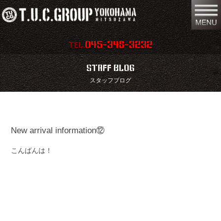
045-348-3232
TEL.
在庫車両情報
店舗情報
STAFF BLOG
スタッフブログ
保証内容
地図
会社概要
全国納車
New arrival information⑫
スタッフ紹介
お問い合わせ
こんばんは！
特別作業
注文販売
買取無料査定
パーツリスト
保険
TUCとは？
リクルート
リンク