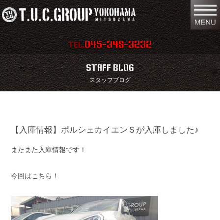
045-348-3232
TEL.
在庫車両情報
店舗情報
STAFF BLOG
スタッフブログ
保証内容
地図
会社概要
全国納車
【入庫情報】ポルシェカイエンＳが入庫しました♪
スタッフ紹介
お問い合わせ
またまた入庫情報です！
特別作業
注文販売
買取無料査定
パーツリスト
今回はこちら！
保険
TUCとは？
リクルート
リンク