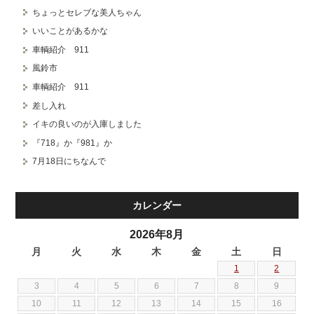
ちょっとセレブな美人ちゃん
いいことがあるかな
車輌紹介 911
風鈴市
車輌紹介 911
差し入れ
イキの良いのが入庫しました
『718』か『981』か
7月18日にちなんで
カレンダー
2026年8月
月
火
水
木
金
土
日
1
2
3
4
5
6
7
8
9
10
11
12
13
14
15
16