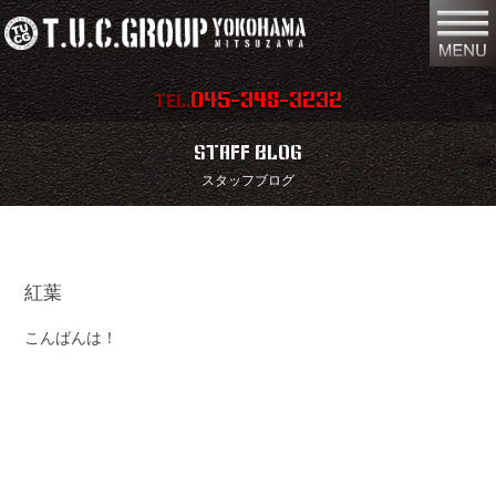
045-348-3232
TEL.
在庫車両情報
店舗情報
STAFF BLOG
スタッフブログ
保証内容
地図
会社概要
全国納車
紅葉
スタッフ紹介
お問い合わせ
こんばんは！
特別作業
注文販売
買取無料査定
パーツリスト
保険
TUCとは？
リクルート
リンク