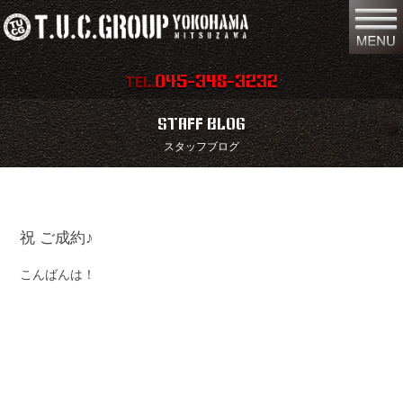
045-348-3232
TEL.
在庫車両情報
店舗情報
STAFF BLOG
スタッフブログ
保証内容
地図
会社概要
全国納車
祝 ご成約♪
スタッフ紹介
お問い合わせ
こんばんは！
特別作業
注文販売
買取無料査定
パーツリスト
保険
TUCとは？
リクルート
リンク