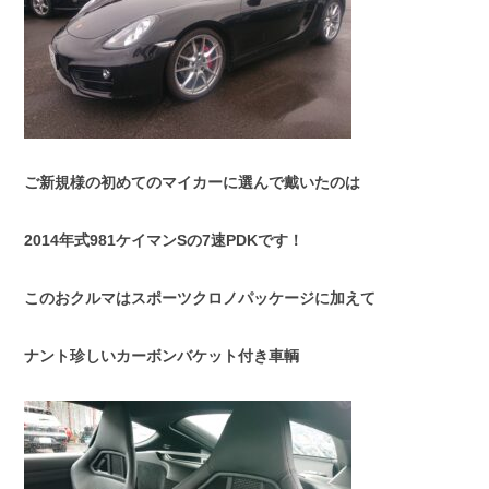
スタッフブログ
納車情報
ホーム
T.U.C.GROUP
ご新規様の初めてのマイカーに選んで戴いたのは
2014年式981ケイマンSの7速PDKです！
このおクルマはスポーツクロノパッケージに加えて
ナント珍しいカーボンバケット付き車輌