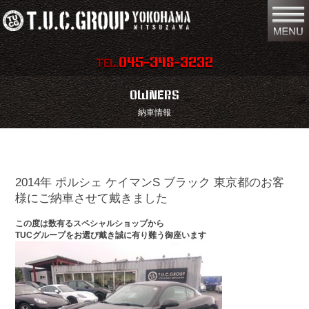
045-348-3232
TEL.
在庫車両情報
店舗情報
OWNERS
納車情報
保証内容
地図
会社概要
全国納車
2014年 ポルシェ ケイマンS ブラック 東京都のお客
スタッフ紹介
お問い合わせ
様にご納車させて戴きました
特別作業
注文販売
この度は数有るスペシャルショップから
TUCグループをお選び戴き誠に有り難う御座います
買取無料査定
パーツリスト
保険
TUCとは？
リクルート
リンク