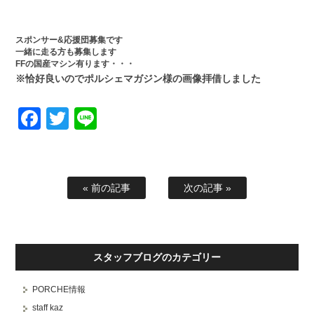
スポンサー&応援団募集です
一緒に走る方も募集します
FFの国産マシン有ります・・・
※恰好良いのでポルシェマガジン様の画像拝借しました
Facebook
Twitter
Line
« 前の記事
次の記事 »
スタッフブログのカテゴリー
PORCHE情報
staff kaz