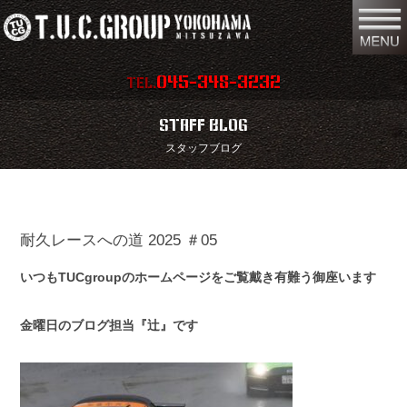
045-348-3232
TEL.
在庫車両情報
店舗情報
STAFF BLOG
スタッフブログ
保証内容
地図
会社概要
全国納車
耐久レースへの道 2025 ＃05
スタッフ紹介
お問い合わせ
いつもTUCgroupのホームページをご覧戴き有難う御座います
特別作業
注文販売
買取無料査定
パーツリスト
金曜日のブログ担当『辻』です
保険
TUCとは？
リクルート
リンク