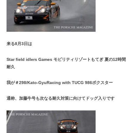
スタッフブログ
納車情報
ホーム
T.U.C.GROUP
来る8月3日は
Star field
idlers Games モビリティリゾートもてぎ 夏の12時間
耐久
我が＃298/Kato-GyuRacing with TUCG 986ボクスター
通称、加藤牛号も次なる耐久対策に向けてドッグ入りです