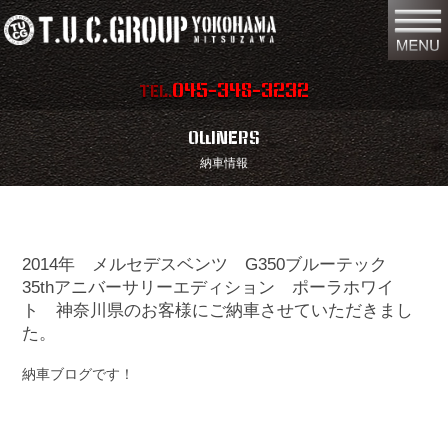
045-348-3232
TEL.
在庫車両情報
店舗情報
OWNERS
納車情報
保証内容
地図
会社概要
全国納車
2014年 メルセデスベンツ G350ブルーテック
スタッフ紹介
お問い合わせ
35thアニバーサリーエディション ポーラホワイ
ト 神奈川県のお客様にご納車させていただきまし
特別作業
注文販売
た。
買取無料査定
パーツリスト
納車ブログです！
保険
TUCとは？
リクルート
リンク