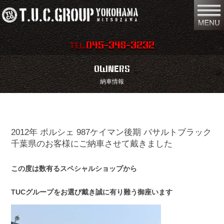
045-348-3232
TEL.
在庫車両情報
店舗情報
OWNERS
納車情報
保証内容
地図
会社概要
全国納車
2012年 ポルシェ 987ケイマン後期 バサルトブラック
スタッフ紹介
お問い合わせ
千葉県のお客様にご納車させて戴きました
特別作業
注文販売
この度は数有るスペシャルショップから
買取無料査定
パーツリスト
TUCグループをお選び戴き誠に有り難う御座います
保険
TUCとは？
リクルート
リンク