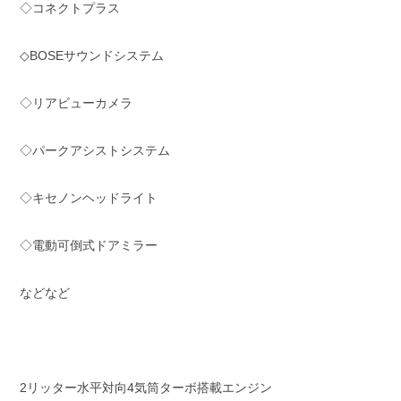
◇コネクトプラス
◇BOSEサウンドシステム
◇リアビューカメラ
◇パークアシストシステム
◇キセノンヘッドライト
◇電動可倒式ドアミラー
などなど
2リッター水平対向4気筒ターボ搭載エンジン