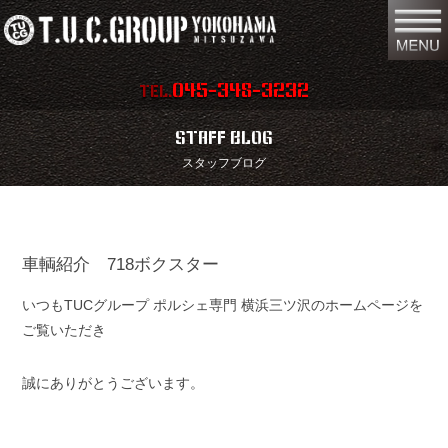
045-348-3232
TEL.
在庫車両情報
店舗情報
STAFF BLOG
スタッフブログ
保証内容
地図
会社概要
全国納車
車輌紹介 718ボクスター
スタッフ紹介
お問い合わせ
いつもTUCグループ ポルシェ専門 横浜三ツ沢のホームページを
特別作業
注文販売
ご覧いただき
買取無料査定
パーツリスト
誠にありがとうございます。
保険
TUCとは？
リクルート
リンク