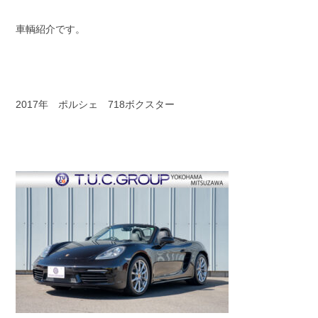
スタッフブログ
納車情報
車輌紹介です。
ホーム
T.U.C.GROUP
2017年 ポルシェ 718ボクスター