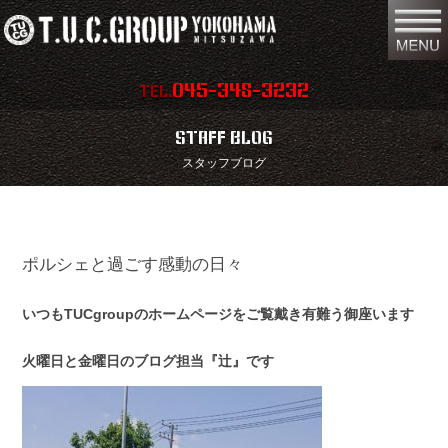
045-348-3232
TEL.
在庫車両情報
店舗情報
STAFF BLOG
スタッフブログ
保証内容
地図
会社概要
全国納車
ポルシェと過ごす感動の日々
スタッフ紹介
お問い合わせ
特別作業
注文販売
いつもTUCgroupのホームページをご覧戴き有難う御座います
買取無料査定
パーツリスト
火曜日と金曜日のブログ担当『辻』です
保険
TUCとは？
リクルート
リンク