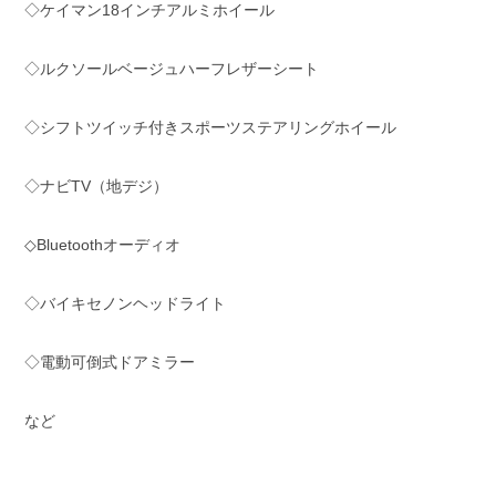
◇ケイマン18インチアルミホイール
◇ルクソールベージュハーフレザーシート
◇シフトツイッチ付きスポーツステアリングホイール
◇ナビTV（地デジ）
◇Bluetoothオーディオ
◇バイキセノンヘッドライト
◇電動可倒式ドアミラー
など