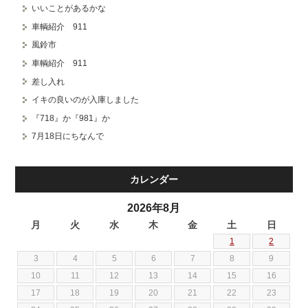
いいことがあるかな
車輌紹介 911
風鈴市
車輌紹介 911
差し入れ
イキの良いのが入庫しました
『718』か『981』か
7月18日にちなんで
カレンダー
2026年8月
月
火
水
木
金
土
日
1
2
3
4
5
6
7
8
9
10
11
12
13
14
15
16
17
18
19
20
21
22
23