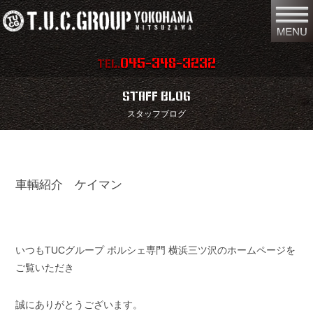
045-348-3232
TEL.
在庫車両情報
店舗情報
STAFF BLOG
スタッフブログ
保証内容
地図
会社概要
全国納車
車輌紹介 ケイマン
スタッフ紹介
お問い合わせ
特別作業
注文販売
買取無料査定
パーツリスト
いつもTUCグループ ポルシェ専門 横浜三ツ沢のホームページを
ご覧いただき
保険
TUCとは？
誠にありがとうございます。
リクルート
リンク