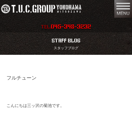
045-348-3232
TEL.
在庫車両情報
店舗情報
STAFF BLOG
スタッフブログ
保証内容
地図
会社概要
全国納車
フルチューン
スタッフ紹介
お問い合わせ
特別作業
注文販売
買取無料査定
パーツリスト
こんにちは三ッ沢の菊池です。
保険
TUCとは？
リクルート
リンク