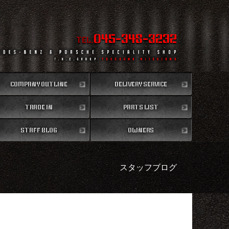
045-348-3232
TEL.
COMPANY OUTLINE
DELIVERY SERVICE
TRADE IN
会社概要
PARTS LIST
全国納車
買取無料査定
STAFF BLOG
パーツリスト
OWNERS
スタッフブログ
納車情報
スタッフブログ