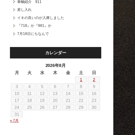
車輌紹介 911
差し入れ
イキの良いのが入庫しました
『718』か『981』か
7月18日にちなんで
カレンダー
2026年8月
月
火
水
木
金
土
日
1
2
3
4
5
6
7
8
9
10
11
12
13
14
15
16
17
18
19
20
21
22
23
24
25
26
27
28
29
30
31
« 7月