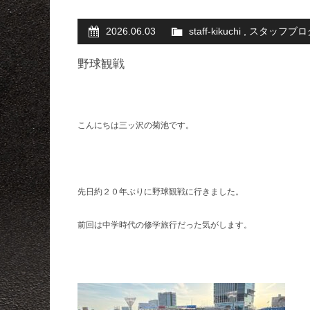
2026.06.03
staff-kikuchi
,
スタッフブロ
野球観戦
こんにちは三ッ沢の菊池です。
先日約２０年ぶりに野球観戦に行きました。
前回は中学時代の修学旅行だった気がします。