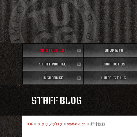
CAR STOCK LIST
SHOP INFO
STAFF PROFILE
在庫車両情報
CONTACT US
店舗情報
スタッフ紹介
INSURANCE
WHAT'S T.U.C.
お問い合わせ
保険
TUCとは？
STAFF BLOG
TOP
>
スタッフブログ
>
staff-kikuchi
>
野球観戦