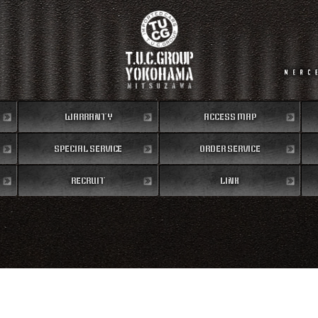
WARRANTY
ACCESS MAP
SPECIAL SERVICE
保証内容
ORDER SERVICE
地図
RECRUIT
特別作業
注文販売
LINK
リクルート
リンク