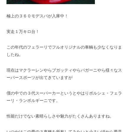
スタッフブログ
納車情報
極上の３６０モデスパが入庫中！
ホーム
T.U.C.GROUP
実走１万キロ台！
この年代のフェラーリでフルオリジナルの車輌も少なくなりま
したね。
現在はマクラーレンやらブガッティやらパガーニやら様々なス
ーパースポーツが出てきていますが
僕の中での３代スーパーカーというとやはりポルシェ・フェラ
ーリ・ランボルギーニです。
性能だけでない素晴らしさや魅力がたくさんありますね。
いつかはこの夢の３車種を所有してみたいと小さい頃から夢見