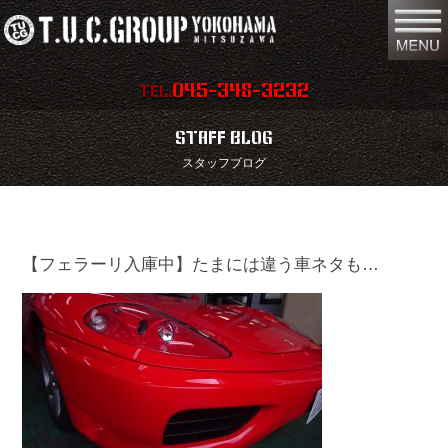
045-348-3232
TEL.
在庫車両情報
店舗情報
STAFF BLOG
スタッフブログ
保証内容
地図
会社概要
全国納車
【フェラーリ入庫中】たまには違う車ネタも…
スタッフ紹介
お問い合わせ
特別作業
注文販売
買取無料査定
パーツリスト
保険
TUCとは？
リクルート
リンク