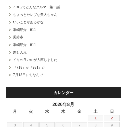
718ってどんなクルマ 第一話
ちょっとセレブな美人ちゃん
いいことがあるかな
車輌紹介 911
風鈴市
車輌紹介 911
差し入れ
イキの良いのが入庫しました
『718』か『981』か
7月18日にちなんで
カレンダー
2026年8月
月
火
水
木
金
土
日
1
2
3
4
5
6
7
8
9