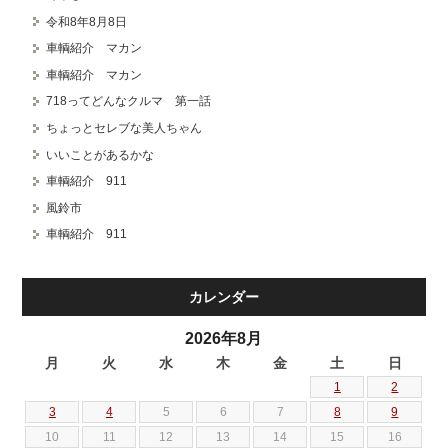
令和8年8月8日
車輌紹介 マカン
車輌紹介 マカン
718ってどんなクルマ 第一話
ちょっとセレブな美人ちゃん
いいことがあるかな
車輌紹介 911
風鈴市
車輌紹介 911
カレンダー
2026年8月
月
火
水
木
金
土
日
1
2
3
4
5
6
7
8
9
10
11
12
13
14
15
16