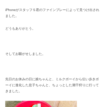
スタッフブログ
納車情報
iPhoneがスタッフＳ君のファインプレーによって見つけ出され
ました。
ホーム
T.U.C.GROUP
どうもありがとう。
そしてお騒がせしました。
先日のお休みの日に娘ちゃんと、ミルクボーイから伝い歩きボ
ーイに進化した息子ちゃんと、ちょっとした潮干狩りに行って
きました。