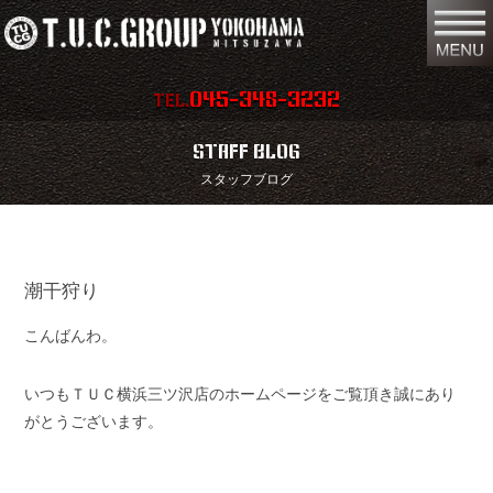
045-348-3232
TEL.
在庫車両情報
店舗情報
STAFF BLOG
スタッフブログ
保証内容
地図
会社概要
全国納車
潮干狩り
スタッフ紹介
お問い合わせ
こんばんわ。
特別作業
注文販売
買取無料査定
パーツリスト
いつもＴＵＣ横浜三ツ沢店のホームページをご覧頂き誠にあり
がとうございます。
保険
TUCとは？
リクルート
リンク