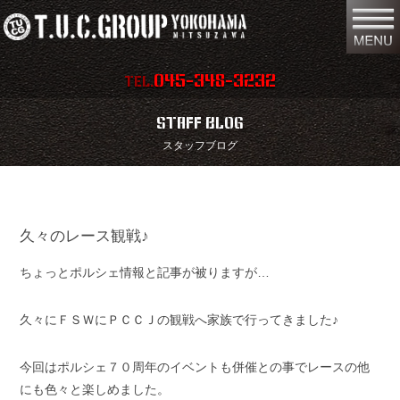
045-348-3232
TEL.
在庫車両情報
店舗情報
STAFF BLOG
スタッフブログ
保証内容
地図
会社概要
全国納車
久々のレース観戦♪
スタッフ紹介
お問い合わせ
ちょっとポルシェ情報と記事が被りますが…
特別作業
注文販売
買取無料査定
パーツリスト
久々にＦＳＷにＰＣＣＪの観戦へ家族で行ってきました♪
保険
TUCとは？
今回はポルシェ７０周年のイベントも併催との事でレースの他
にも色々と楽しめました。
リクルート
リンク