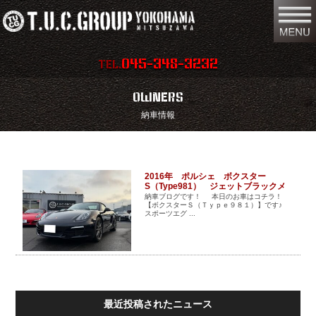
045-348-3232
TEL.
在庫車両情報
店舗情報
OWNERS
納車情報
保証内容
地図
会社概要
全国納車
2016年 ポルシェ ボクスター
スタッフ紹介
S（Type981） ジェットブラックメ
お問い合わせ
タリック 神奈川県のお客様にご納車
納車ブログです！ 本日のお車はコチラ！
させていただきました。
【ボクスターＳ（Ｔｙｐｅ９８１）】です♪
スポーツエグ ...
特別作業
注文販売
買取無料査定
パーツリスト
保険
TUCとは？
最近投稿されたニュース
リクルート
リンク