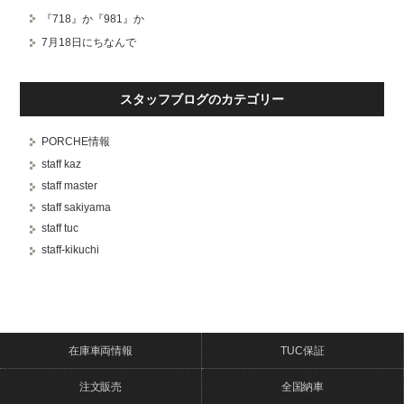
『718』か『981』か
7月18日にちなんで
スタッフブログのカテゴリー
PORCHE情報
staff kaz
staff master
staff sakiyama
staff tuc
staff-kikuchi
在庫車両情報
TUC保証
注文販売
全国納車