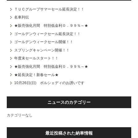
ＴＵＣグループサマーセール延長決定！！
スタッフブログ
納車情報
名車列伝
ホーム
T.U.C.GROUP
★販売強化月間 特別低金利０．９９％～★
ゴールデンウィークセール延長決定！！
ゴールデンウィークセール開催！！
スプリングキャンペーン開催！！
年度末セールスタート！！
★販売強化月間 特別低金利０．９９％～★
★延長決定！新春セール★
10月26日(日) ポルシェディのお誘いです
ニュースのカテゴリー
カテゴリーなし
最近投稿された納車情報