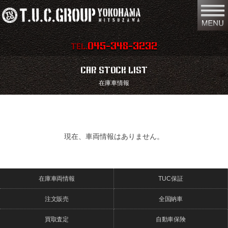
045-348-3232
TEL.
在庫車両情報
店舗情報
CAR STOCK LIST
在庫車情報
保証内容
地図
会社概要
全国納車
スタッフ紹介
お問い合わせ
現在、車両情報はありません。
特別作業
注文販売
在庫車両情報
TUC保証
買取無料査定
パーツリスト
注文販売
全国納車
保険
TUCとは？
買取査定
自動車保険
リクルート
リンク