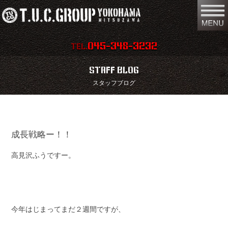
045-348-3232
TEL.
在庫車両情報
店舗情報
STAFF BLOG
スタッフブログ
保証内容
地図
会社概要
全国納車
成長戦略ー！！
スタッフ紹介
お問い合わせ
高見沢ふうですー。
特別作業
注文販売
買取無料査定
パーツリスト
保険
TUCとは？
今年はじまってまだ２週間ですが、
リクルート
リンク