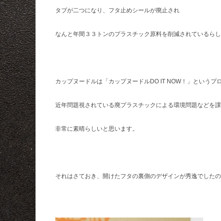
タブが二つになり、フタ止めシールが廃止され
なんと年間３３トンのプラスチック原料を削減されているらし
カップヌードルは「カップヌードルDO IT NOW！」という
近年問題視されている廃プラスチックによる環境問題などを課
非常に素晴らしいと思います。
それはさておき、開けたフタの裏側のデザインが秀逸でしたの