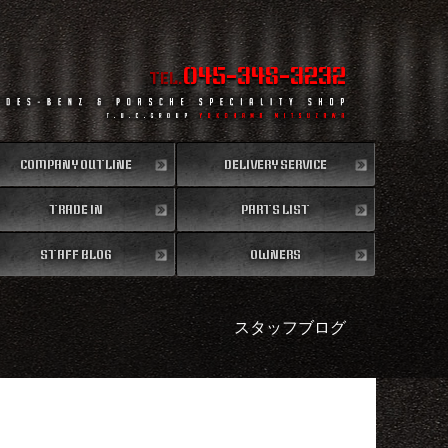
045-348-3232
TEL.
COMPANY OUTLINE
DELIVERY SERVICE
TRADE IN
会社概要
PARTS LIST
全国納車
買取無料査定
STAFF BLOG
パーツリスト
OWNERS
スタッフブログ
納車情報
スタッフブログ