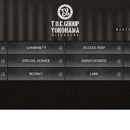
WARRANTY
ACCESS MAP
SPECIAL SERVICE
保証内容
ORDER SERVICE
地図
RECRUIT
特別作業
注文販売
LINK
リクルート
リンク