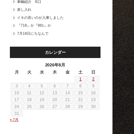
車輌紹介 911
差し入れ
イキの良いのが入庫しました
『718』か『981』か
7月18日にちなんで
カレンダー
2026年8月
月
火
水
木
金
土
日
1
2
3
4
5
6
7
8
9
10
11
12
13
14
15
16
17
18
19
20
21
22
23
24
25
26
27
28
29
30
31
« 7月