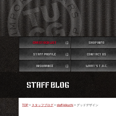
CAR STOCK LIST
SHOP INFO
STAFF PROFILE
在庫車両情報
CONTACT US
店舗情報
スタッフ紹介
INSURANCE
WHAT'S T.U.C.
お問い合わせ
保険
TUCとは？
STAFF BLOG
TOP
>
スタッフブログ
>
staff-kikuchi
>
グッドデザイン