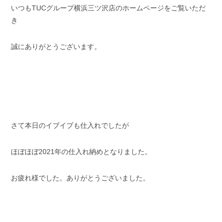
いつもTUCグループ横浜三ツ沢店のホームページをご覧いただ
スタッフブログ
納車情報
き
ホーム
T.U.C.GROUP
誠にありがとうございます。
さて本日のイブイブも仕入れでしたが
ほぼほぼ2021年の仕入れ納めとなりました。
お疲れ様でした。ありがとうございました。