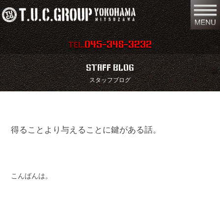
045-348-3232
TEL.
在庫車両情報
店舗情報
STAFF BLOG
スタッフブログ
保証内容
地図
会社概要
全国納車
得ることより与えることに鍵がある話。
スタッフ紹介
お問い合わせ
特別作業
注文販売
買取無料査定
パーツリスト
こんばんは。
保険
TUCとは？
リクルート
リンク