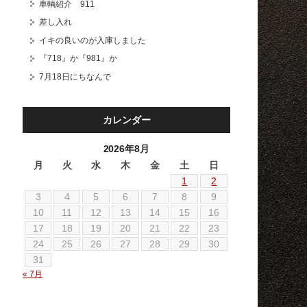
車輌紹介 911
差し入れ
イキの良いのが入庫しました
『718』か『981』か
7月18日にちなんで
カレンダー
2026年8月
月
火
水
木
金
土
日
1
2
3
4
5
6
7
8
9
10
11
12
13
14
15
16
17
18
19
20
21
22
23
24
25
26
27
28
29
30
31
« 7月