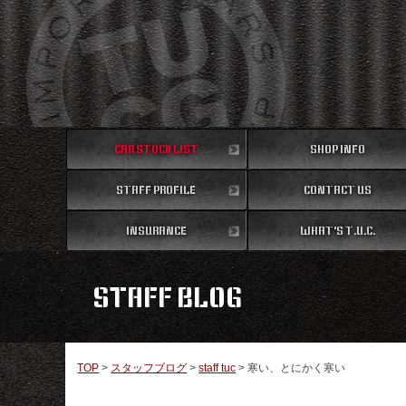
CAR STOCK LIST
SHOP INFO
STAFF PROFILE
在庫車両情報
CONTACT US
店舗情報
スタッフ紹介
INSURANCE
WHAT'S T.U.C.
お問い合わせ
保険
TUCとは？
STAFF BLOG
TOP
>
スタッフブログ
>
staff tuc
>
寒い、とにかく寒い