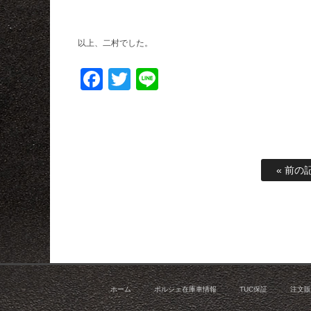
以上、二村でした。
Facebook
Twitter
Line
« 前の
ホーム
ポルシェ在庫車情報
TUC保証
注文