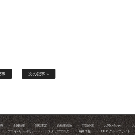
記事
次の記事 »
販売
全国納車
買取査定
自動車保険
特別作業
お問い合わせ
ス
プライバシーポリシー
スタッフブログ
納車情報
T.U.C.グループサイト