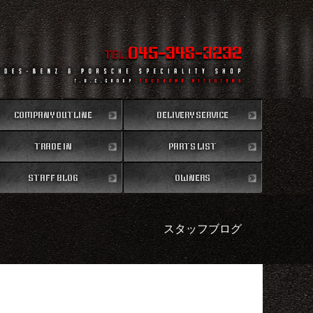
045-348-3232
TEL.
COMPANY OUTLINE
DELIVERY SERVICE
TRADE IN
会社概要
PARTS LIST
全国納車
買取無料査定
STAFF BLOG
パーツリスト
OWNERS
スタッフブログ
納車情報
スタッフブログ