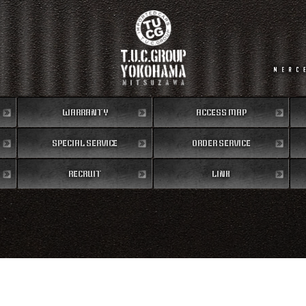
WARRANTY
ACCESS MAP
SPECIAL SERVICE
保証内容
ORDER SERVICE
地図
RECRUIT
特別作業
注文販売
LINK
リクルート
リンク